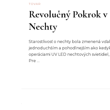
TOVAR
Revolučný Pokrok v 
Nechty
Starostlivosť o nechty bola zmenená vďa
jednoduchším a pohodlnejším ako kedyk
operáciami UV LED nechtových svietidie
Pre …