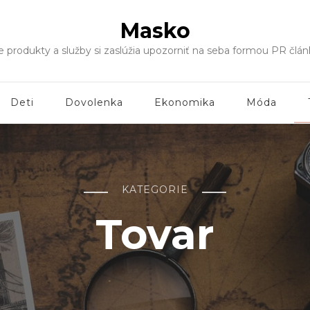
Masko
še produkty a služby si zaslúžia upozorniť na seba formou PR čl
Deti
Dovolenka
Ekonomika
Móda
KATEGORIE
Tovar