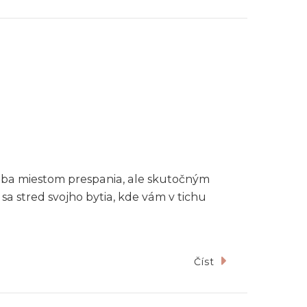
e iba miestom prespania, ale skutočným
a stred svojho bytia, kde vám v tichu
Číst