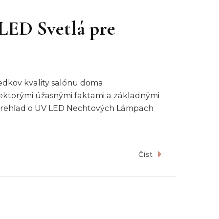
 LED Svetlá pre
ledkov kvality salónu doma
ektorými úžasnými faktami a základnými
. Prehľad o UV LED Nechtových Lámpach
Číst