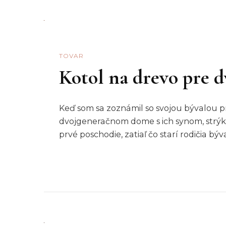
TOVAR
Kotol na drevo pre 
Keď som sa zoznámil so svojou bývalou pr
dvojgeneračnom dome s ich synom, strýko
prvé poschodie, zatiaľ čo starí rodičia bý