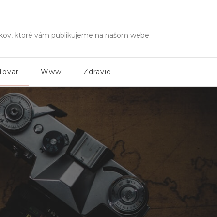
ánkov, ktoré vám publikujeme na našom webe.
Tovar
Www
Zdravie