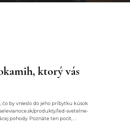
okamih, ktorý vás
, čo by vnieslo do jeho príbytku kúsok
eselevianoce.sk/produkty/led-svetelne-
cej pohody. Poznáte ten pocit, …