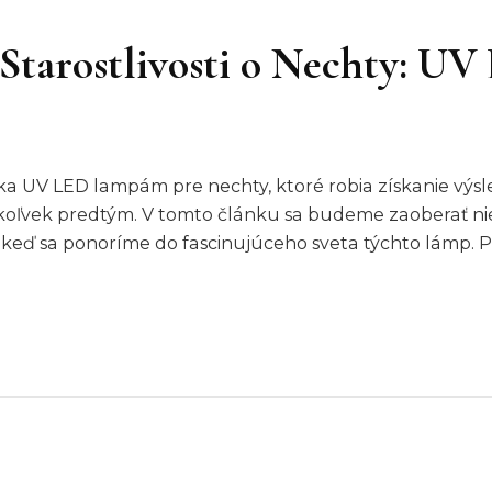
Starostlivosti o Nechty: UV
ka UV LED lampám pre nechty, ktoré robia získanie výs
oľvek predtým. V tomto článku sa budeme zaoberať ni
l, keď sa ponoríme do fascinujúceho sveta týchto lámp