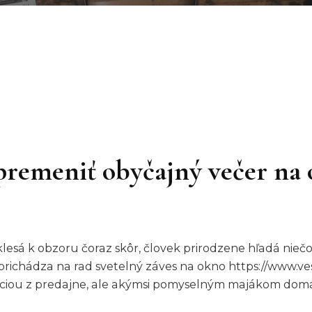
premeniť obyčajný večer na 
klesá k obzoru čoraz skôr, človek prirodzene hľadá niečo
 prichádza na rad svetelný záves na okno https://www.v
ráciou z predajne, ale akýmsi pomyselným majákom domá