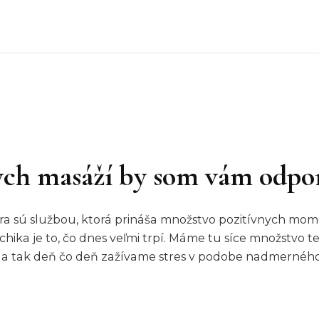
ch masáží by som vám odpo
ra sú službou, ktorá prináša množstvo pozitívnych mome
ika je to, čo dnes veľmi trpí. Máme tu síce množstvo t
, a tak deň čo deň zažívame stres v podobe nadmernéh