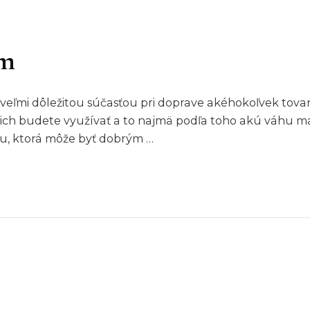
om
sú veľmi dôležitou súčasťou pri doprave akéhokoľvek to
ich budete využívať a to najmä podľa toho akú váhu má 
dou, ktorá môže byť dobrým …