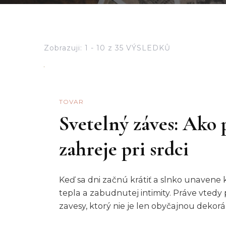
Zobrazuji: 1 - 10 z 35 VÝSLEDKŮ
TOVAR
Svetelný záves: Ako 
zahreje pri srdci
Keď sa dni začnú krátiť a slnko unavene 
tepla a zabudnutej intimity. Práve vtedy
zavesy, ktorý nie je len obyčajnou deko