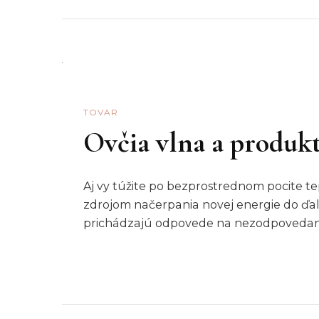
TOVAR
Ovčia vlna a produkt
Aj vy túžite po bezprostrednom pocite te
zdrojom načerpania novej energie do ďalš
prichádzajú odpovede na nezodpovedané 