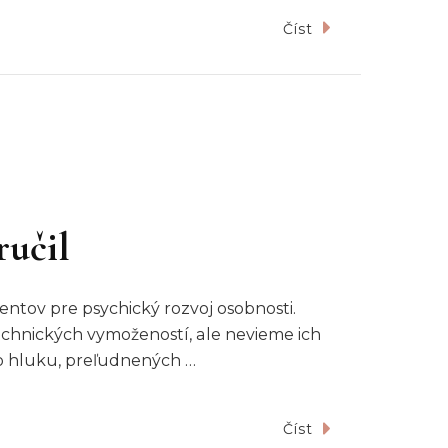
Číst
ručil
ntov pre psychický rozvoj osobnosti.
echnických vymožeností, ale nevieme ich
o hluku, preľudnených …
Číst