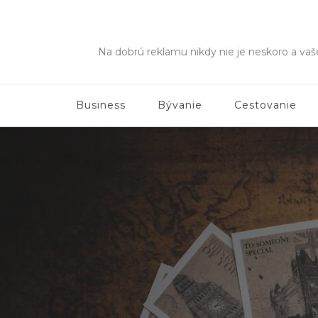
Na dobrú reklamu nikdy nie je neskoro a va
Business
Bývanie
Cestovanie