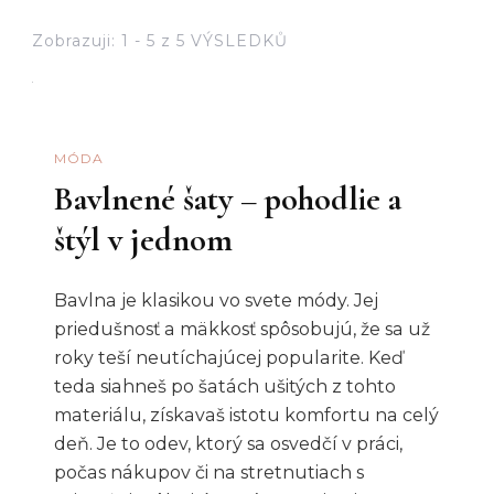
Zobrazuji: 1 - 5 z 5 VÝSLEDKŮ
MÓDA
Bavlnené šaty – pohodlie a
štýl v jednom
Bavlna je klasikou vo svete módy. Jej
priedušnosť a mäkkosť spôsobujú, že sa už
roky teší neutíchajúcej popularite. Keď
teda siahneš po šatách ušitých z tohto
materiálu, získavaš istotu komfortu na celý
deň. Je to odev, ktorý sa osvedčí v práci,
počas nákupov či na stretnutiach s