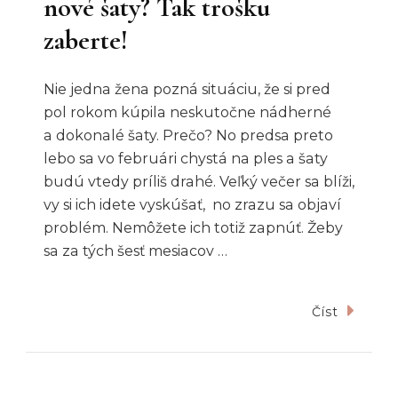
nové šaty? Tak trošku
zaberte!
Nie jedna žena pozná situáciu, že si pred
pol rokom kúpila neskutočne nádherné
a dokonalé šaty. Prečo? No predsa preto
lebo sa vo februári chystá na ples a šaty
budú vtedy príliš drahé. Veľký večer sa blíži,
vy si ich idete vyskúšať, no zrazu sa objaví
problém. Nemôžete ich totiž zapnúť. Žeby
sa za tých šesť mesiacov …
Číst