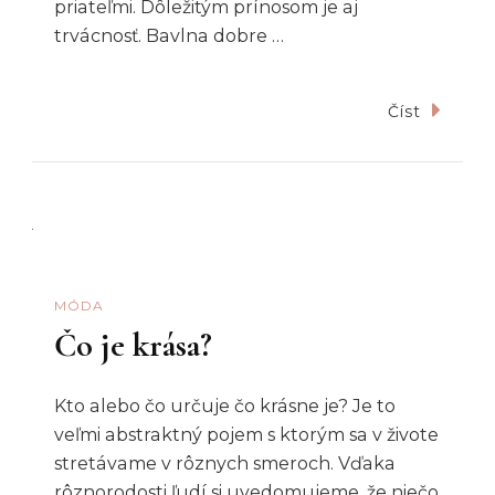
priateľmi. Dôležitým prínosom je aj
trvácnosť. Bavlna dobre …
Číst
MÓDA
Čo je krása?
Kto alebo čo určuje čo krásne je? Je to
veľmi abstraktný pojem s ktorým sa v živote
stretávame v rôznych smeroch. Vďaka
rôznorodosti ľudí si uvedomujeme, že niečo