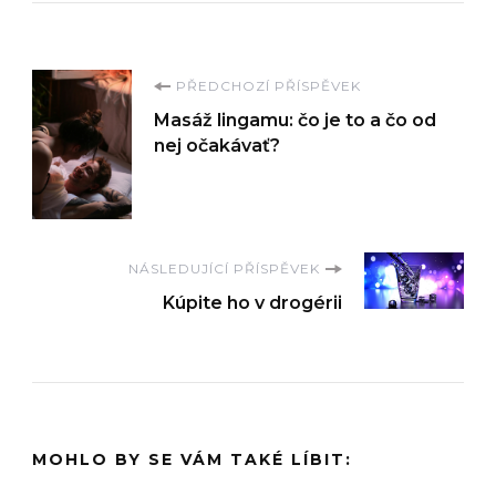
Navigace
PŘEDCHOZÍ PŘÍSPĚVEK
Masáž lingamu: čo je to a čo od
příspěvku
nej očakávať?
NÁSLEDUJÍCÍ PŘÍSPĚVEK
Kúpite ho v drogérii
MOHLO BY SE VÁM TAKÉ LÍBIT: