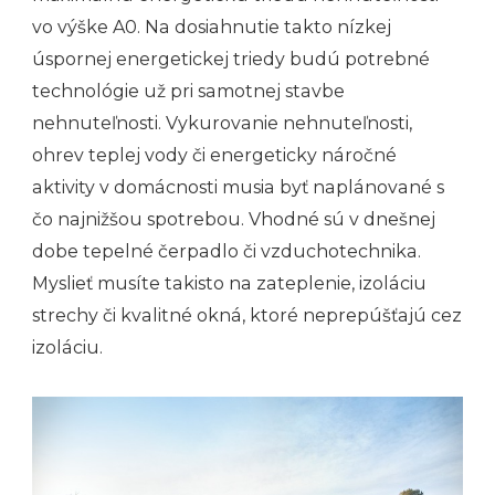
vo výške A0. Na dosiahnutie takto nízkej
úspornej energetickej triedy budú potrebné
technológie už pri samotnej stavbe
nehnuteľnosti. Vykurovanie nehnuteľnosti,
ohrev teplej vody či energeticky náročné
aktivity v domácnosti musia byť naplánované s
čo najnižšou spotrebou. Vhodné sú v dnešnej
dobe tepelné čerpadlo či vzduchotechnika.
Myslieť musíte takisto na zateplenie, izoláciu
strechy či kvalitné okná, ktoré neprepúšťajú cez
izoláciu.