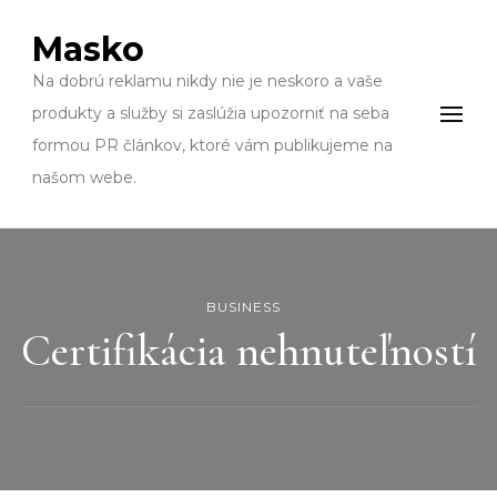
Masko
Na dobrú reklamu nikdy nie je neskoro a vaše
produkty a služby si zaslúžia upozorniť na seba
formou PR článkov, ktoré vám publikujeme na
našom webe.
BUSINESS
Certifikácia nehnuteľností