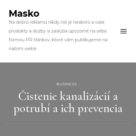
Masko
Na dobrú reklamu nikdy nie je neskoro a vaše
produkty a služby si zaslúžia upozorniť na seba
formou PR článkov, ktoré vám publikujeme na
našom webe.
BUSINESS
Čistenie kanalizácií a
potrubí a ich prevencia