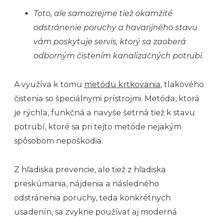
Toto, ale samozrejme tiež okamžité
odstránenie poruchy a havarijného stavu
vám poskytuje servis, ktorý sa zaoberá
odborným čistením kanalizačných potrubí.
A využíva k tomu
metódu krtkovania
, tlakového
čistenia so špeciálnymi prístrojmi. Metóda, ktorá
je rýchla, funkčná a navyše šetrná tiež k stavu
potrubí, ktoré sa pri tejto metóde nejakým
spôsobom nepoškodia.
Z hľadiska prevencie, ale tiež z hľadiska
preskúmania, nájdenia a následného
odstránenia poruchy, teda konkrétnych
usadenín, sa zvykne používať aj moderná