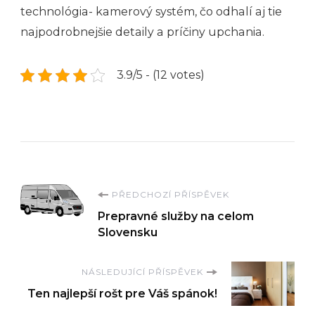
technológia- kamerový systém, čo odhalí aj tie
najpodrobnejšie detaily a príčiny upchania.
3.9/5 - (12 votes)
Navigace
PŘEDCHOZÍ PŘÍSPĚVEK
Prepravné služby na celom
příspěvku
Slovensku
NÁSLEDUJÍCÍ PŘÍSPĚVEK
Ten najlepší rošt pre Váš spánok!