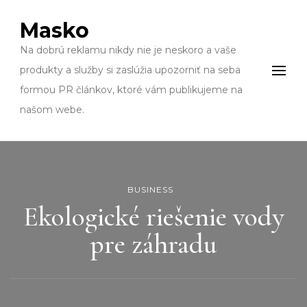
Masko
Na dobrú reklamu nikdy nie je neskoro a vaše
produkty a služby si zaslúžia upozorniť na seba
formou PR článkov, ktoré vám publikujeme na
našom webe.
BUSINESS
Ekologické riešenie vody
pre záhradu