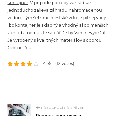
kontajner
. V prípade potreby záhradkár
jednoducho zalieva záhradu nahromadenou
vodou. Tým šetríme mestské zdroje pitnej vody.
Ibc kontajner je skladný a vhodný aj do menších
záhrad a nemusíte sa báť, že by Vám nevydržal.
Je vyrobený s kvalitných materiálov s dobrou
životnosťou.
4.1/5 - (12 votes)
Navigace
PŘEDCHOZÍ PŘÍSPĚVEK
Pomoc s upratovaním