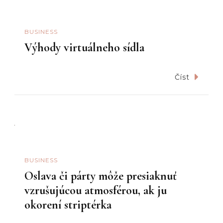
BUSINESS
Výhody virtuálneho sídla
Číst
BUSINESS
Oslava či párty môže presiaknuť
vzrušujúcou atmosférou, ak ju
okorení striptérka