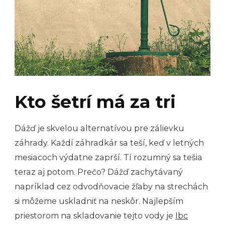
Kto šetrí má za tri
Dážď je skvelou alternatívou pre zálievku
záhrady. Každí záhradkár sa teší, keď v letných
mesiacoch výdatne zaprší. Tí rozumný sa tešia
teraz aj potom. Prečo? Dážď zachytávaný
napríklad cez odvodňovacie žľaby na strechách
si môžeme uskladniť na neskôr. Najlepším
priestorom na skladovanie tejto vody je
Ibc