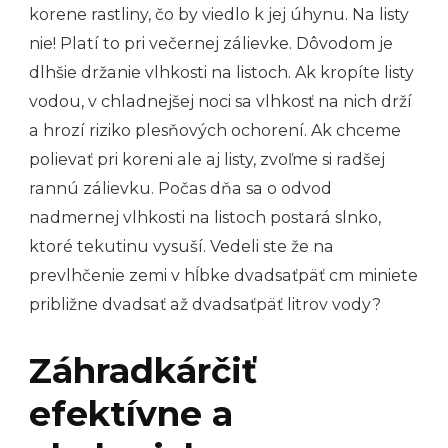
korene rastliny, čo by viedlo k jej úhynu. Na listy
nie! Platí to pri večernej zálievke. Dôvodom je
dlhšie držanie vlhkosti na listoch. Ak kropíte listy
vodou, v chladnejšej noci sa vlhkosť na nich drží
a hrozí riziko plesňových ochorení. Ak chceme
polievať pri koreni ale aj listy, zvoľme si radšej
rannú zálievku. Počas dňa sa o odvod
nadmernej vlhkosti na listoch postará slnko,
ktoré tekutinu vysuší. Vedeli ste že na
prevlhčenie zemi v hĺbke dvadsaťpäť cm miniete
približne dvadsať až dvadsaťpäť litrov vody?
Záhradkárčiť
efektívne a