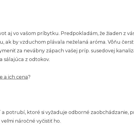
t aj vo vašom príbytku. Predpokladám, že žiaden z vás 
 ak by vzduchom plávala neželaná aróma. Vôňu čerstvo
ymeniť za nevábny zápach vašej príp. susedovej kanaliz
 sálajúca z odtokov.
e a ich cena
?
í a potrubí, ktoré si vyžaduje odborné zaobchádzanie, pr
veľmi náročné vyčistiť ho.