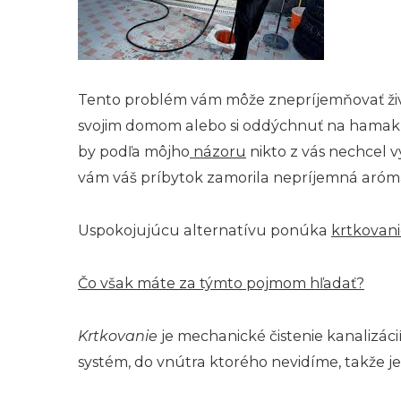
Tento problém vám môže znepríjemňovať živo
svojim domom alebo si oddýchnuť na hamaku,
by podľa môjho
názoru
nikto z vás nechcel v
vám váš príbytok zamorila nepríjemná aróma
Uspokojujúcu alternatívu ponúka
krtkovani
Čo však máte za týmto pojmom hľadať?
Krtkovanie
je mechanické čistenie kanalizáci
systém, do vnútra ktorého nevidíme, takže je 