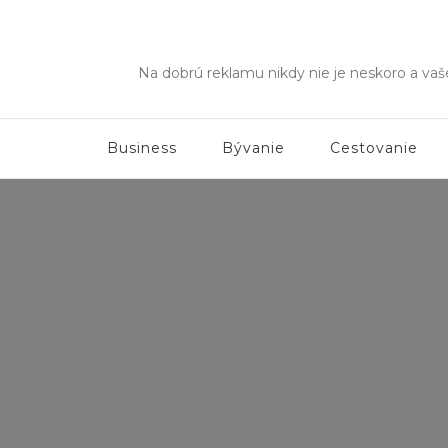
Na dobrú reklamu nikdy nie je neskoro a va
Business
Bývanie
Cestovanie