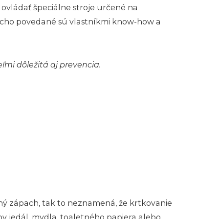
ovládať špeciálne stroje určené na
oducho povedané sú vlastníkmi know-how a
ľmi dôležitá aj prevencia.
ný zápach, tak to neznamená, že krtkovanie
v jedál, mydla, toaletného papiera alebo