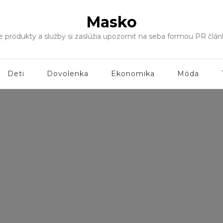
Masko
še produkty a služby si zaslúžia upozorniť na seba formou PR čl
Deti
Dovolenka
Ekonomika
Móda