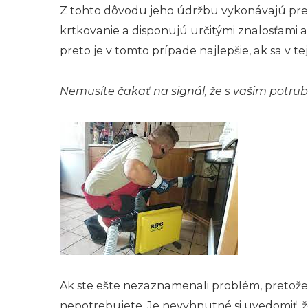
Z tohto dôvodu jeho údržbu vykonávajú preva
krtkovanie a disponujú určitými znalosťami
preto je v tomto prípade najlepšie, ak sa v tejt
Nemusíte čakať na signál, že s vašim potrubí
Ak ste ešte nezaznamenali problém, pretože
nepotrebujete. Je nevyhnutné si uvedomiť, ž