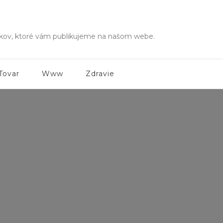
ánkov, ktoré vám publikujeme na našom webe.
Tovar
Www
Zdravie