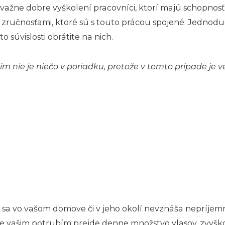
žne dobre vyškolení pracovníci, ktorí majú schopnosť 
 a zručnosťami, ktoré sú s touto prácou spojené. Jedn
o súvislosti obrátite na nich.
m nie je niečo v poriadku, pretože v tomto prípade je ve
 sa vo vašom domove či v jeho okolí nevznáša nepríjem
e vašim potrubím prejde denne množstvo vlasov, zvyško