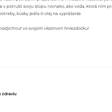
áva v potrubí svoju stopu rovnako, ako voda, ktorá ním 
reby, kúsky jedla či olej na vyprážanie.
ť nadýchnuť vo svojom vlastnom hniezdočku!
 zdraviu