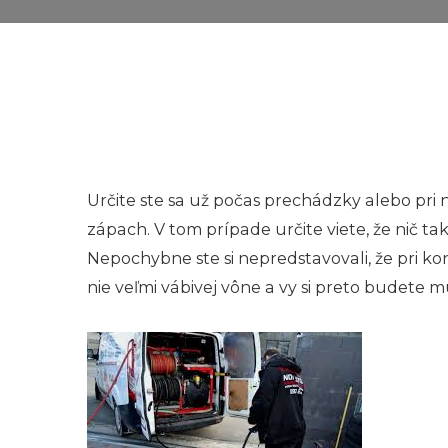
Určite ste sa už počas prechádzky alebo pri 
zápach. V tom prípade určite viete, že nič ta
Nepochybne ste si nepredstavovali, že pri k
nie veľmi vábivej vône a vy si preto budete m