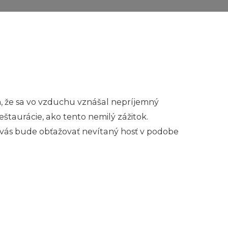
ým, že sa vo vzduchu vznášal nepríjemný
eštaurácie, ako tento nemilý zážitok.
, vás bude obťažovať nevítaný hosť v podobe