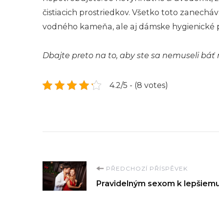
čistiacich prostriedkov. Všetko toto zanech
vodného kameňa, ale aj dámske hygienické pot
Dbajte preto na to, aby ste sa nemuseli bá
4.2/5 - (8 votes)
Navigace
PŘEDCHOZÍ PŘÍSPĚVEK
Pravidelným sexom k lepšiemu
příspěvku