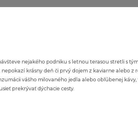
návšteve nejakého podniku s letnou terasou stretli s t
k nepokazí krásny deň či prvý dojem z kaviarne alebo z r
onzumácii vášho milovaného jedla alebo obľúbenej kávy
usieť prekrývať dýchacie cesty.