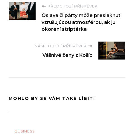
Navigace
PŘEDCHOZÍ PŘÍSPĚVEK
Oslava či párty môže presiaknuť
příspěvku
vzrušujúcou atmosférou, ak ju
okorení striptérka
NÁSLEDUJÍCÍ PŘÍSPĚVEK
Vášnivé ženy z Košíc
MOHLO BY SE VÁM TAKÉ LÍBIT:
BUSINESS