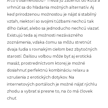
A čo s osamelosťou? Treba ju zaženúť do kúta a
vrhnúť sa do hľadania možných alternatív. Aj
keď prirodzenou možnosťou je nájsť si stabilný
vzťah, niektorí so svojimi túžbami nechcú tak
dlho čakať, alebo sa jednoducho nechcú viazať.
Existujú teda aj možnosti nezáväzného
zoznámenia, vďaka čomu sa môžu stretnúť
dvaja ľudia s rovnakým cieľom bez zbytočných
starostí. Ďalšou voľbou môže byť aj erotická
masáž, prostredníctvom ktorej je možné
dosiahnuť perfektnú kombináciu relaxu a
vzrušenia z erotických dotykov. Na
internetových portáloch je možné nájsť rýchlu
zhodu a vybrať si presne to, na čo má človek
chuť.