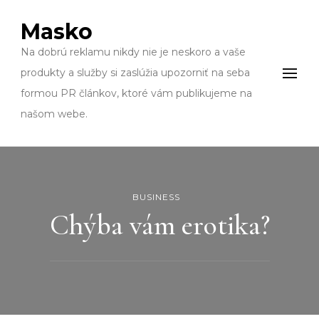
Masko
Na dobrú reklamu nikdy nie je neskoro a vaše
produkty a služby si zaslúžia upozorniť na seba
formou PR článkov, ktoré vám publikujeme na
našom webe.
BUSINESS
Chýba vám erotika?