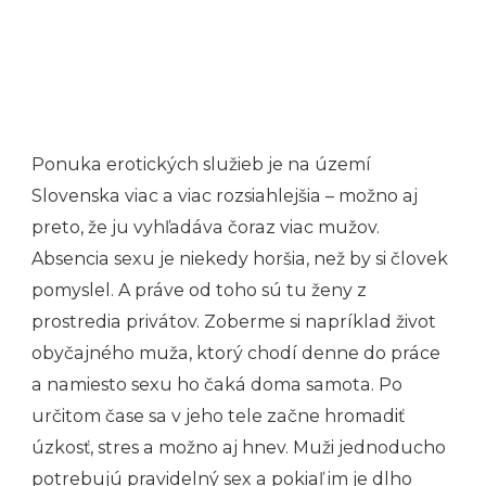
Ponuka erotických služieb je na území
Slovenska viac a viac rozsiahlejšia – možno aj
preto, že ju vyhľadáva čoraz viac mužov.
Absencia sexu je niekedy horšia, než by si človek
pomyslel. A práve od toho sú tu ženy z
prostredia privátov. Zoberme si napríklad život
obyčajného muža, ktorý chodí denne do práce
a namiesto sexu ho čaká doma samota. Po
určitom čase sa v jeho tele začne hromadiť
úzkosť, stres a možno aj hnev. Muži jednoducho
potrebujú pravidelný sex a pokiaľ im je dlho