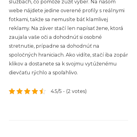
službách, čo pomôže zúžiť výber. Na našom
webe nájdete jedine overené profily s reálnymi
fotkami, takže sa nemusíte báť klamlivej
reklamy. Na záver stačí len napísať žene, ktorá
zaujala vaše oči a dohodnúť si osobné
stretnutie, prípadne sa dohodnúť na
spoločných hraniciach. Ako vidíte, stačí iba zopár
klikov a dostanete sa k svojmu vytúženému
dievčaťu rýchlo a spoľahlivo.
4.5/5 - (2 votes)