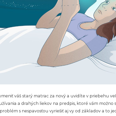
meniť váš starý matrac za nový a uvidíte v priebehu veľ
 užívania a drahých liekov na predpis, ktoré vám možno
áš problém s nespavosťou vyriešiť aj vy od základov a t