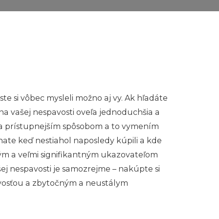
e si vôbec mysleli možno aj vy. Ak hľadáte
na vašej nespavosti oveľa jednoduchšia a
ím a prístupnejším spôsobom a to vymením
ate keď nestiahol naposledy kúpili a kde
itým a veľmi signifikantným ukazovateľom
šej nespavosti je samozrejme – nakúpte si
avosťou a zbytočným a neustálym