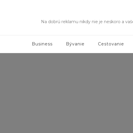
Na dobrú reklamu nikdy nie je neskoro a va
Business
Bývanie
Cestovanie