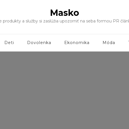
Masko
še produkty a služby si zaslúžia upozorniť na seba formou PR čl
Deti
Dovolenka
Ekonomika
Móda