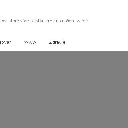
ánkov, ktoré vám publikujeme na našom webe.
Tovar
Www
Zdravie