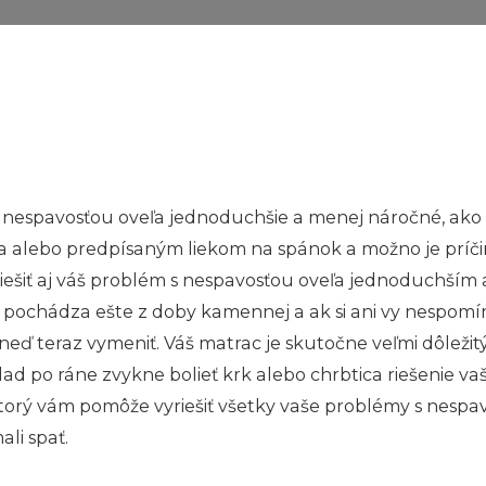
nespavosťou oveľa jednoduchšie a menej náročné, ako st
ára alebo predpísaným liekom na spánok a možno je príči
 vyriešiť aj váš problém s nespavosťou oveľa jednoduchš
pochádza ešte z doby kamennej a ak si ani vy nespomín
 hneď teraz vymeniť. Váš matrac je skutočne veľmi dôlež
ad po ráne zvykne bolieť krk alebo chrbtica riešenie va
ktorý vám pomôže vyriešiť všetky vaše problémy s nesp
li spať.