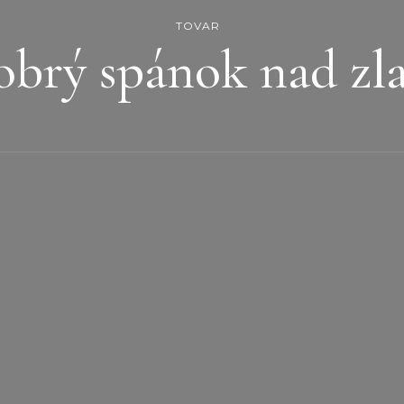
TOVAR
brý spánok nad zl