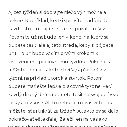
Aj cez týždeň si doprajte niečo výnimočné a
pekné. Napríklad, keď si spravíte tradíciu, že
každú stredu pôjdete na
sex privát Prešov
.
Potom to už nebude len víkend, na ktorý sa
budete tešiť, ale aj táto streda, kedy si pôjdete
užiť. To už bude vaším prvým krokom k
vytúženému pracovnému týždňu. Pokojne si
môžete dopriať takéto chvíľky aj častejšie v
týždni, napríklad utorok a štvrtok. Potom
budete mať ešte lepšie pracovné týždne, keď
každý druhý deň sa budete tešiť na svoju dávku
lásky a rozkoše. Ak to nebude na vás veľa, tak
môžete ísť aj trikrát za týždeň. A takto by sa dalo
pokračovať ešte ďalej. Záleží len na vás ako