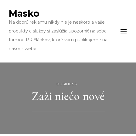
Masko
Na dobrú reklamu nikdy nie je neskoro a vaše
produkty a služby si zaslúžia upozorniť na seba
formou PR článkov, ktoré vám publikujeme na
našom webe.
BUSINESS
Zaži niečo nové