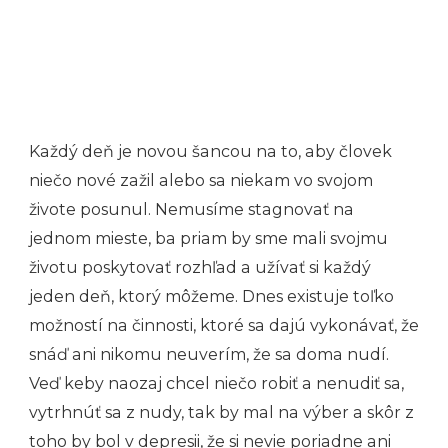
Každý deň je novou šancou na to, aby človek
niečo nové zažil alebo sa niekam vo svojom
živote posunul. Nemusíme stagnovať na
jednom mieste, ba priam by sme mali svojmu
životu poskytovať rozhľad a užívať si každý
jeden deň, ktorý môžeme. Dnes existuje toľko
možností na činnosti, ktoré sa dajú vykonávať, že
snáď ani nikomu neuverím, že sa doma nudí.
Veď keby naozaj chcel niečo robiť a nenudiť sa,
vytrhnúť sa z nudy, tak by mal na výber a skôr z
toho by bol v depresii, že si nevie poriadne ani