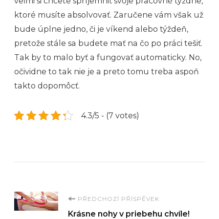
veľmi si chcete spríjemniť svoje pracovné týždne,
ktoré musíte absolvovať. Zaručene vám však už
bude úplne jedno, či je víkend alebo týždeň,
pretože stále sa budete mať na čo po práci tešiť.
Tak by to malo byť a fungovať automaticky. No,
očividne to tak nie je a preto tomu treba aspoň
takto dopomôcť.
4.3/5 - (7 votes)
Navigace
PŘEDCHOZÍ PŘÍSPĚVEK
Krásne nohy v priebehu chvíle!