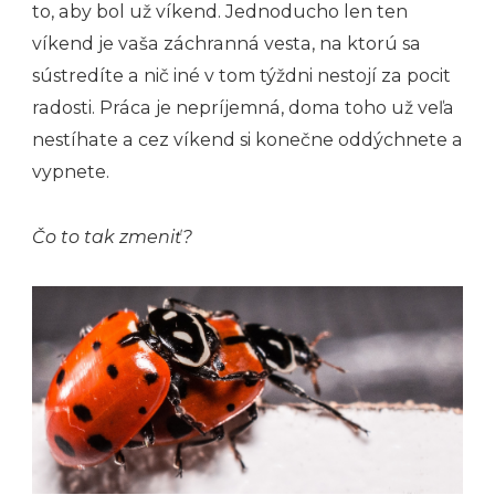
to, aby bol už víkend. Jednoducho len ten
víkend je vaša záchranná vesta, na ktorú sa
sústredíte a nič iné v tom týždni nestojí za pocit
radosti. Práca je nepríjemná, doma toho už veľa
nestíhate a cez víkend si konečne oddýchnete a
vypnete.
Čo to tak zmeniť?