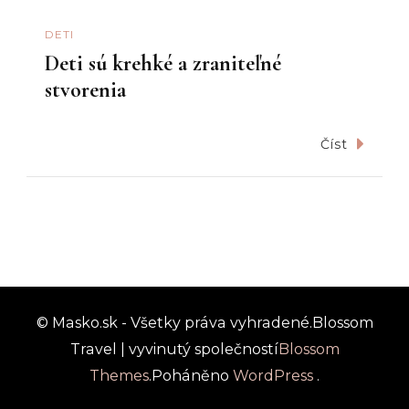
DETI
Deti sú krehké a zraniteľné
stvorenia
Číst
© Masko.sk - Všetky práva vyhradené.
Blossom
Travel | vyvinutý společností
Blossom
Themes
.Poháněno
WordPress
.