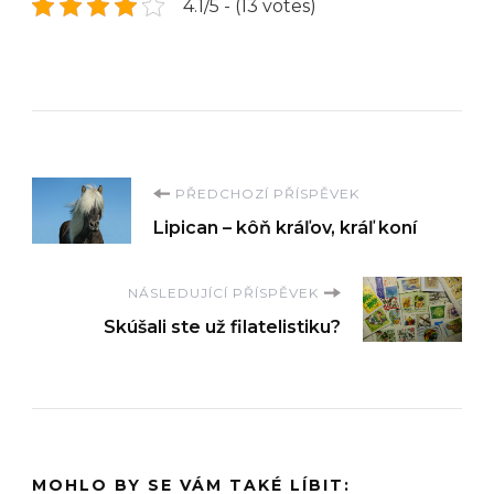
4.1/5 - (13 votes)
Navigace
PŘEDCHOZÍ PŘÍSPĚVEK
Lipican – kôň kráľov, kráľ koní
příspěvku
NÁSLEDUJÍCÍ PŘÍSPĚVEK
Skúšali ste už filatelistiku?
MOHLO BY SE VÁM TAKÉ LÍBIT: