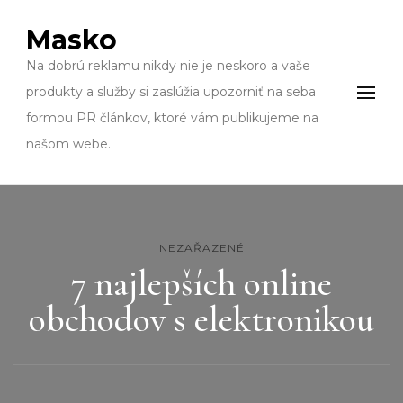
Masko
Na dobrú reklamu nikdy nie je neskoro a vaše
produkty a služby si zaslúžia upozorniť na seba
formou PR článkov, ktoré vám publikujeme na
našom webe.
NEZAŘAZENÉ
7 najlepších online
obchodov s elektronikou