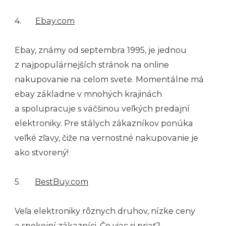
4.
Ebay.com
Ebay, známy od septembra 1995, je jednou
z najpopulárnejších stránok na online
nakupovanie na celom svete. Momentálne má
ebay základne v mnohých krajinách
a spolupracuje s väčšinou veľkých predajní
elektroniky. Pre stálych zákazníkov ponúka
veľké zľavy, čiže na vernostné nakupovanie je
ako stvorený!
5.
BestBuy.com
Veľa elektroniky rôznych druhov, nízke ceny
a spokojní zákazníci. Čo viac si priať?