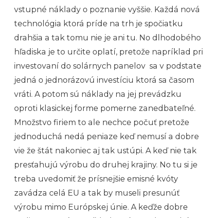
vstupné náklady o poznanie vyššie. Každá nová
technológia ktorá príde na trh je spočiatku
drahšia a tak tomu nie je ani tu. No dlhodobého
hľadiska je to určite oplatí, pretože napríklad pri
investovaní do solárnych panelov sa v podstate
jedná o jednorázovú investíciu ktorá sa časom
vráti. A potom sú náklady na jej prevádzku
oproti klasickej forme pomerne zanedbateľné.
Množstvo firiem to ale nechce počuť pretože
jednoduchá nedá peniaze keď nemusí a dobre
vie že štát nakoniec aj tak ustúpi. A keď nie tak
presťahujú výrobu do druhej krajiny. No tu si je
treba uvedomiť že prísnejšie emisné kvóty
zavádza celá EU a tak by museli presunúť
výrobu mimo Európskej únie. A keďže dobre