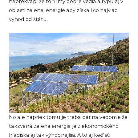
neprekvapí že to firmy dobre vedia a rýpu aj v
oblasti zelenej energie aby získali čo najviac
výhod od štátu.
No ale napriek tomu je treba báť na vedomie že
takzvaná zelená energia je z ekonomického
hľadiska aj tak výhodnejšia. A to aj keď sú