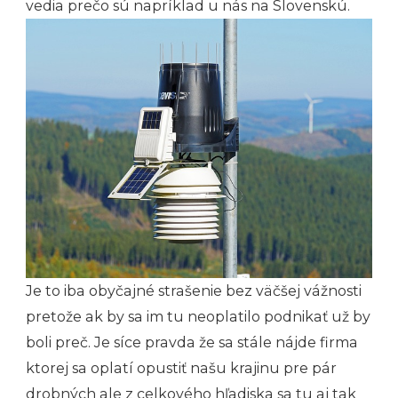
vedia prečo sú napríklad u nás na Slovenskú.
Je to iba obyčajné strašenie bez väčšej vážnosti
pretože ak by sa im tu neoplatilo podnikať už by
boli preč. Je síce pravda že sa stále nájde firma
ktorej sa oplatí opustiť našu krajinu pre pár
drobných ale z celkového hľadiska sa tu aj tak