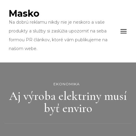
Masko
Na dobrú reklamu nikdy nie je neskoro a vaše
produkty a služby si zaslúžia upozorniť na seba
formou PR článkov, ktoré vám publikujeme na
našom webe.
EKONOMIKA
Aj výroba elektriny musí
byť enviro