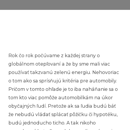
Rok čo rok počúvame z každej strany o
globálnom otepľovaní a že by sme mali viac
používať takzvanú zelenú energiu. Nehovoriac
o tom ako sa sprísňujú kritéria pre automobily.
Pričom v tomto ohľade je to iba naháňanie sa o
tom kto viac pomôže automobilkám na úkor
obyčajných ľudí. Pretože ak sa ľudia budú báť
že nebudú vládať splácať pôžičku či hypotéku,
budú jednoducho ticho. A tak nikoho