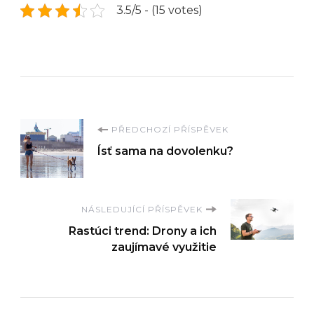
3.5/5 - (15 votes)
Navigace
PŘEDCHOZÍ PŘÍSPĚVEK
Ísť sama na dovolenku?
příspěvku
NÁSLEDUJÍCÍ PŘÍSPĚVEK
Rastúci trend: Drony a ich
zaujímavé využitie