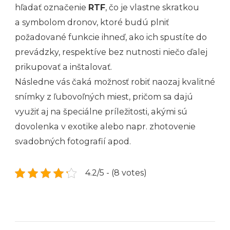
hľadať označenie
RTF
, čo je vlastne skratkou
a symbolom dronov, ktoré budú plniť
požadované funkcie ihneď, ako ich spustíte do
prevádzky, respektíve bez nutnosti niečo ďalej
prikupovať a inštalovať.
Následne vás čaká možnosť robiť naozaj kvalitné
snímky z ľubovoľných miest, pričom sa dajú
využiť aj na špeciálne príležitosti, akými sú
dovolenka v exotike alebo napr. zhotovenie
svadobných fotografií apod.
4.2/5 - (8 votes)