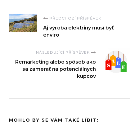
Navigace
PŘEDCHOZÍ PŘÍSPĚVEK
Aj výroba elektriny musí byť
příspěvku
enviro
NÁSLEDUJÍCÍ PŘÍSPĚVEK
Remarketing alebo spôsob ako
sa zamerať na potenciálnych
kupcov
MOHLO BY SE VÁM TAKÉ LÍBIT: