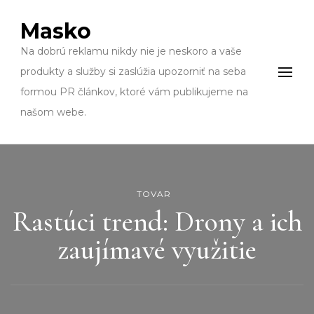
Masko
Na dobrú reklamu nikdy nie je neskoro a vaše
produkty a služby si zaslúžia upozorniť na seba
formou PR článkov, ktoré vám publikujeme na
našom webe.
TOVAR
Rastúci trend: Drony a ich
zaujímavé využitie