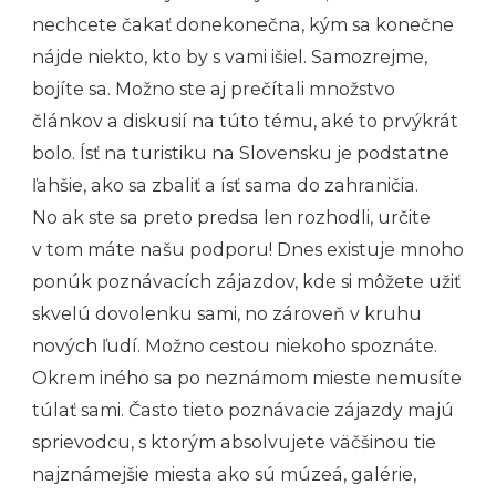
nechcete čakať donekonečna, kým sa konečne
nájde niekto, kto by s vami išiel. Samozrejme,
bojíte sa. Možno ste aj prečítali množstvo
článkov a diskusií na túto tému, aké to prvýkrát
bolo. Ísť na turistiku na Slovensku je podstatne
ľahšie, ako sa zbaliť a ísť sama do zahraničia.
No ak ste sa preto predsa len rozhodli, určite
v tom máte našu podporu! Dnes existuje mnoho
ponúk poznávacích zájazdov, kde si môžete užiť
skvelú dovolenku sami, no zároveň v kruhu
nových ľudí. Možno cestou niekoho spoznáte.
Okrem iného sa po neznámom mieste nemusíte
túlať sami. Často tieto poznávacie zájazdy majú
sprievodcu, s ktorým absolvujete väčšinou tie
najznámejšie miesta ako sú múzeá, galérie,