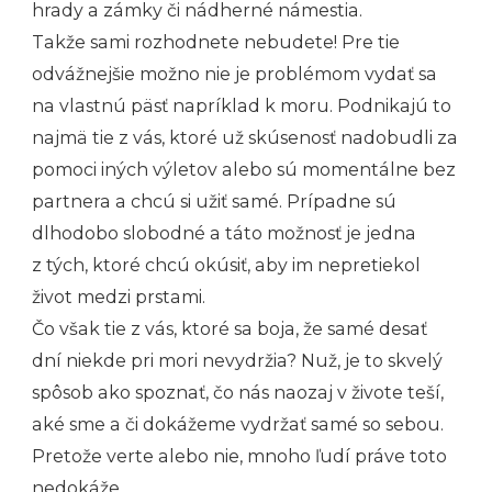
hrady a zámky či nádherné námestia.
Takže sami rozhodnete nebudete! Pre tie
odvážnejšie možno nie je problémom vydať sa
na vlastnú päsť napríklad k moru. Podnikajú to
najmä tie z vás, ktoré už skúsenosť nadobudli za
pomoci iných výletov alebo sú momentálne bez
partnera a chcú si užiť samé. Prípadne sú
dlhodobo slobodné a táto možnosť je jedna
z tých, ktoré chcú okúsiť, aby im nepretiekol
život medzi prstami.
Čo však tie z vás, ktoré sa boja, že samé desať
dní niekde pri mori nevydržia? Nuž, je to skvelý
spôsob ako spoznať, čo nás naozaj v živote teší,
aké sme a či dokážeme vydržať samé so sebou.
Pretože verte alebo nie, mnoho ľudí práve toto
nedokáže.