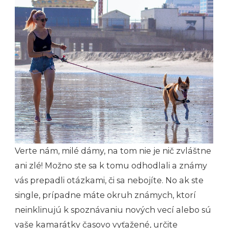
Verte nám, milé dámy, na tom nie je nič zvláštne
ani zlé! Možno ste sa k tomu odhodlali a známy
vás prepadli otázkami, či sa nebojíte. No ak ste
single, prípadne máte okruh známych, ktorí
neinklinujú k spoznávaniu nových vecí alebo sú
vaše kamarátky časovo vyťažené, určite