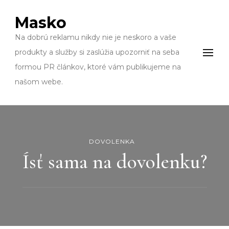
Masko
Na dobrú reklamu nikdy nie je neskoro a vaše
produkty a služby si zaslúžia upozorniť na seba
formou PR článkov, ktoré vám publikujeme na
našom webe.
DOVOLENKA
Ísť sama na dovolenku?