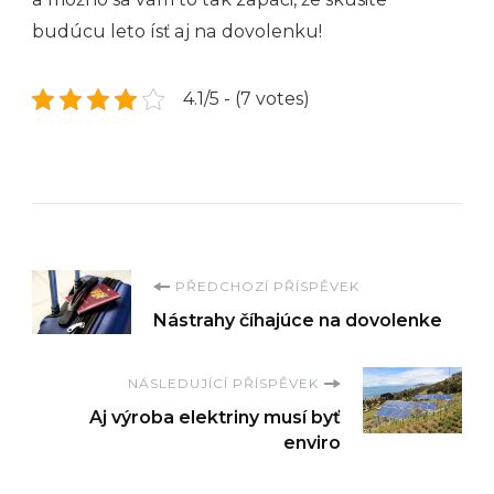
budúcu leto ísť aj na dovolenku!
4.1/5 - (7 votes)
Navigace
PŘEDCHOZÍ PŘÍSPĚVEK
Nástrahy číhajúce na dovolenke
příspěvku
NÁSLEDUJÍCÍ PŘÍSPĚVEK
Aj výroba elektriny musí byť
enviro