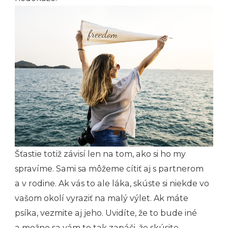
Šťastie totiž závisí len na tom, ako si ho my
spravíme. Sami sa môžeme cítiť aj s partnerom
a v rodine. Ak vás to ale láka, skúste si niekde vo
vašom okolí vyraziť na malý výlet. Ak máte
psíka, vezmite aj jeho. Uvidíte, že to bude iné
a možno sa vám to tak zapáči, že skúsite