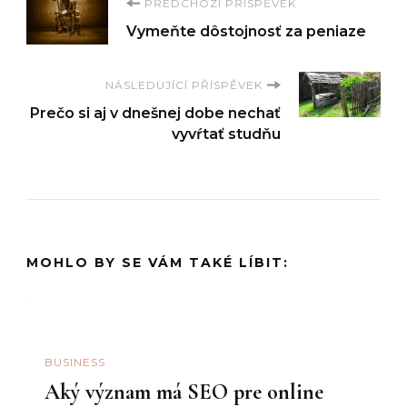
Navigace
PŘEDCHOZÍ PŘÍSPĚVEK
Vymeňte dôstojnosť za peniaze
příspěvku
NÁSLEDUJÍCÍ PŘÍSPĚVEK
Prečo si aj v dnešnej dobe nechať
vyvŕtať studňu
MOHLO BY SE VÁM TAKÉ LÍBIT:
BUSINESS
Aký význam má SEO pre online