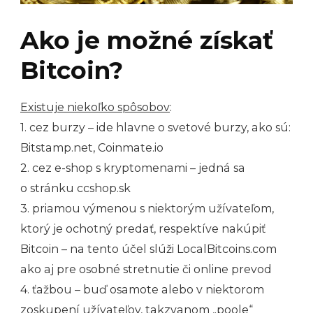
Ako je možné získať
Bitcoin?
Existuje niekoľko spôsobov
:
1. cez burzy – ide hlavne o svetové burzy, ako sú:
Bitstamp.net, Coinmate.io
2. cez e-shop s kryptomenami – jedná sa
o stránku ccshop.sk
3. priamou výmenou s niektorým užívateľom,
ktorý je ochotný predať, respektíve nakúpiť
Bitcoin – na tento účel slúži LocalBitcoins.com
ako aj pre osobné stretnutie či online prevod
4. ťažbou – buď osamote alebo v niektorom
zoskupení užívateľov, takzvanom „poole“