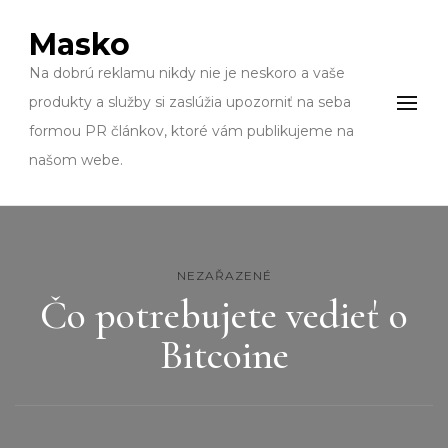
Masko
Na dobrú reklamu nikdy nie je neskoro a vaše
produkty a služby si zaslúžia upozorniť na seba
formou PR článkov, ktoré vám publikujeme na
našom webe.
NEZAŘAZENÉ
Čo potrebujete vedieť o
Bitcoine