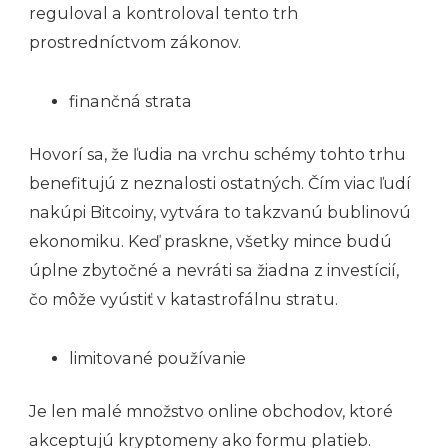
reguloval a kontroloval tento trh
prostredníctvom zákonov.
finančná strata
Hovorí sa, že ľudia na vrchu schémy tohto trhu
benefitujú z neznalosti ostatných. Čím viac ľudí
nakúpi Bitcoiny, vytvára to takzvanú bublinovú
ekonomiku. Keď praskne, všetky mince budú
úplne zbytočné a nevráti sa žiadna z investícií,
čo môže vyústiť v katastrofálnu stratu.
limitované používanie
Je len malé množstvo online obchodov, ktoré
akceptujú kryptomeny ako formu platieb.