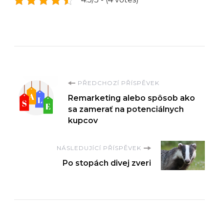
Navigace
PŘEDCHOZÍ PŘÍSPĚVEK
Remarketing alebo spôsob ako
příspěvku
sa zamerať na potenciálnych
kupcov
NÁSLEDUJÍCÍ PŘÍSPĚVEK
Po stopách divej zveri