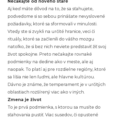
Nečakajte od nového staré
Aj keď máte dôvod na to, že sa sťahujete,
podvedome si so sebou prinášate nevyslovené
požiadavky, ktoré sa sformovali v minulosti.
Vtedy ste si zvykli na určité hranice, veci či
rituály, ktoré sa začlenili do vášho mozgu
natoľko, že si bez nich neviete predstaviť žiť svoj
život spokojne. Preto nečakajte rovnaké
podmienky na dedine ako v meste, ale aj
naopak. To platí aj pre rozdielne regióny, ktoré
sa líšia nie len ľuďmi, ale hlavne kultúrou.
Dávno je známe, že temperament je v určitých
oblastiach rozšírený viac ako v iných.
Zmena je život
To je prvá podmienka, s ktorou sa musíte do
sťahovania pustiť. Viac susedov, či opustené