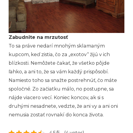
Zabudnite na mrzutosť
To sa práve nedarí mnohým sklamaným
kupcom, keď zistia, čo za „exotov“ žijú v ich
blízkosti. Nemôžete čakať, že všetko pôjde
ľahko, a ani to, že sa vám každý prispôsobí.
Namiesto toho sa snažte postrehnúť, čo máte
spoločné. Zo začiatku málo, no postupne, sa
nájde viacero vecí. Koniec koncov, ak si s
druhými nesadnete, vedzte, že ani vy a ani oni
nemusia zostať rovnakí do konca života.
4.5/5 - (4 votes)