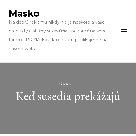
Masko
Na dobrú reklamu nikdy nie je neskoro a vaše
produkty a služby si zaslúžia upozorniť na seba
formou PR článkov, ktoré vám publikujeme na
našom webe.
BÝVANIE
Keď susedia prekážajú