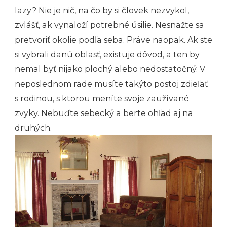
lazy? Nie je nič, na čo by si človek nezvykol,
zvlášť, ak vynaloží potrebné úsilie. Nesnažte sa
pretvoriť okolie podľa seba. Práve naopak. Ak ste
si vybrali danú oblasť, existuje dôvod, a ten by
nemal byť nijako plochý alebo nedostatočný. V
neposlednom rade musíte takýto postoj zdieľať
s rodinou, s ktorou meníte svoje zaužívané
zvyky. Nebuďte sebecký a berte ohľad aj na
druhých.