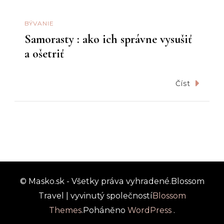
BÝVANIE
Samorasty : ako ich správne vysušiť
a ošetriť
Číst
© Masko.sk - Všetky práva vyhradené.
Blossom
Travel | vyvinutý společností
Blossom
Themes
.Poháněno
WordPress
.