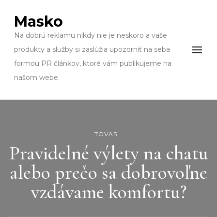
Masko
Na dobrú reklamu nikdy nie je neskoro a vaše
produkty a služby si zaslúžia upozorniť na seba
formou PR článkov, ktoré vám publikujeme na
našom webe.
TOVAR
Pravidelné výlety na chatu
alebo prečo sa dobrovoľne
vzdávame komfortu?