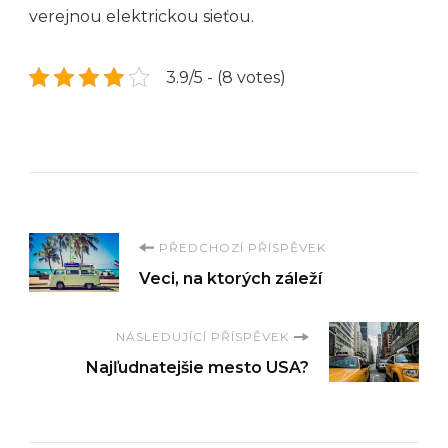
verejnou elektrickou sieťou.
3.9/5 - (8 votes)
Navigace
PŘEDCHOZÍ PŘÍSPĚVEK
Veci, na ktorých záleží
příspěvku
NÁSLEDUJÍCÍ PŘÍSPĚVEK
Najľudnatejšie mesto USA?