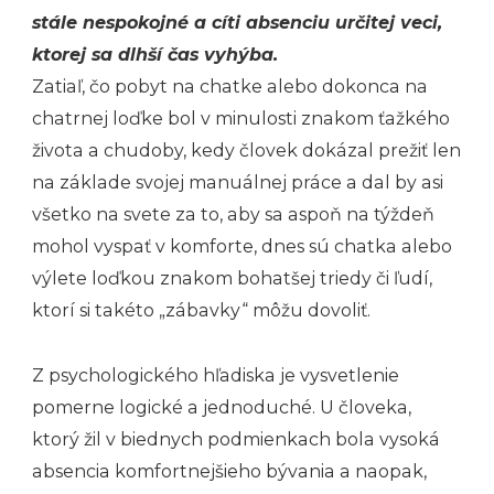
stále nespokojné a cíti absenciu určitej veci,
ktorej sa dlhší čas vyhýba.
Zatiaľ, čo pobyt na chatke alebo dokonca na
chatrnej loďke bol v minulosti znakom ťažkého
života a chudoby, kedy človek dokázal prežiť len
na základe svojej manuálnej práce a dal by asi
všetko na svete za to, aby sa aspoň na týždeň
mohol vyspať v komforte, dnes sú chatka alebo
výlete loďkou znakom bohatšej triedy či ľudí,
ktorí si takéto „zábavky“ môžu dovoliť.
Z psychologického hľadiska je vysvetlenie
pomerne logické a jednoduché. U človeka,
ktorý žil v biednych podmienkach bola vysoká
absencia komfortnejšieho bývania a naopak,