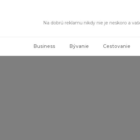
Na dobrú reklamu nikdy nie je neskoro a va
Business
Bývanie
Cestovanie