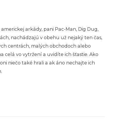
j americkej arkády, pani Pac-Man, Dig Dug,
rách, nachádzajú v obehu už nejaký ten čas,
ných centrách, malých obchodoch alebo
elá vo vytržení a uvidíte ich šťastie. Ako
oni niečo také hrali a ak áno nechajte ich
.