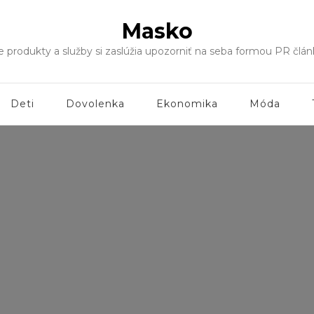
Masko
še produkty a služby si zaslúžia upozorniť na seba formou PR čl
Deti
Dovolenka
Ekonomika
Móda