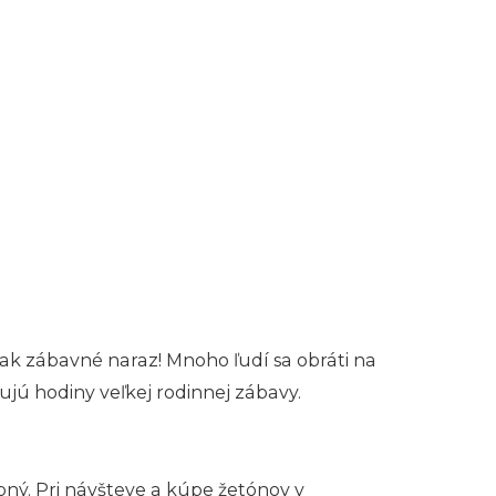
tak zábavné naraz! Mnoho ľudí sa obráti na
jú hodiny veľkej rodinnej zábavy.
upný. Pri návšteve a kúpe žetónov v