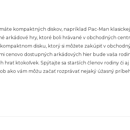
formáte kompaktných diskov, napríklad Pac-Man klasicke
né arkádové hry, ktoré boli hrávané v obchodných cent
 v kompaktnom disku, ktorý si môžete zakúpiť v obchod
i cenovo dostupných arkádových hier bude vaša rodina c
rať ktokoľvek. Spýtajte sa starších členov rodiny či aj 
pôsob ako vám môžu začať rozprávať nejaký úžasný príbeh