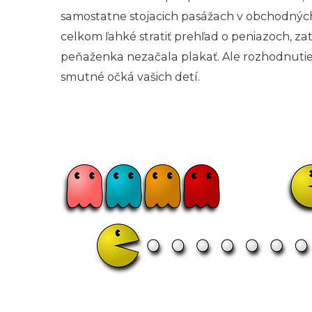
samostatne stojacich pasážach v obchodných
celkom ľahké stratiť prehľad o peniazoch, zati
peňaženka nezačala plakať. Ale rozhodnutie 
smutné očká vašich detí.