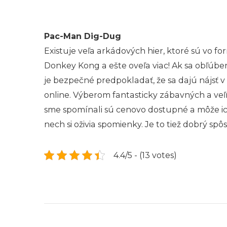
Pac-Man Dig-Dug
Existuje veľa arkádových hier, ktoré sú vo 
Donkey Kong a ešte oveľa viac! Ak sa obľúbe
je bezpečné predpokladať, že sa dajú nájsť
online. Výberom fantasticky zábavných a veľm
sme spomínali sú cenovo dostupné a môže ich h
nech si oživia spomienky. Je to tiež dobrý s
4.4/5 - (13 votes)