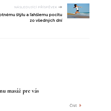
NÁSLEDUJÍCÍ PŘÍSPĚVEK
otnému štýlu a ľahšiemu pocitu
zo všedných dní
vnu masáž pre vás
Číst