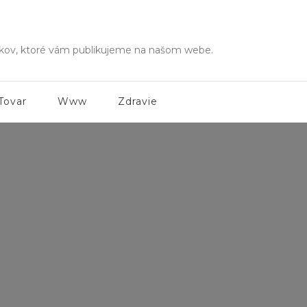
ánkov, ktoré vám publikujeme na našom webe.
Tovar
Www
Zdravie