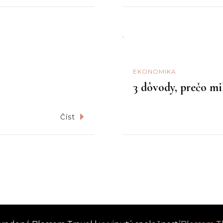
EKONOMIKA
3 dôvody, prečo m
Číst