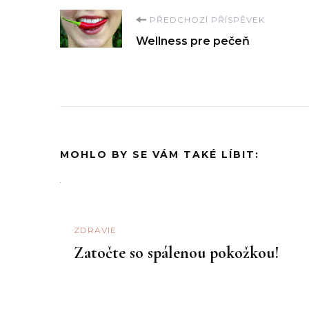
Navigace
PŘEDCHOZÍ PŘÍSPĚVEK
Wellness pre pečeň
příspěvku
MOHLO BY SE VÁM TAKÉ LÍBIT:
ZDRAVIE
Zatočte so spálenou pokožkou!