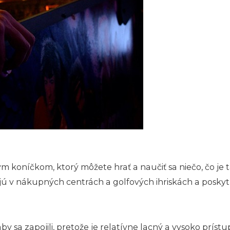
m koníčkom, ktorý môžete hrať a naučiť sa niečo, čo je 
jú v nákupných centrách a golfových ihriskách a poskytu
y sa zapojili, pretože je relatívne lacný a vysoko príst