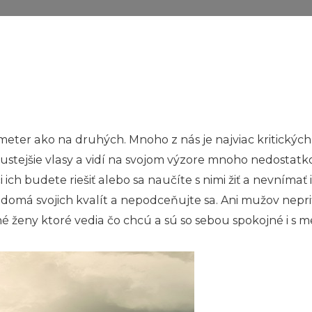
er ako na druhých. Mnoho z nás je najviac kritických p
ustejšie vlasy a vidí na svojom výzore mnoho nedostatkov
 či ich budete riešiť alebo sa naučíte s nimi žiť a nevníma
domá svojich kvalít a nepodceňujte sa. Ani mužov nepri
né ženy ktoré vedia čo chcú a sú so sebou spokojné i s 