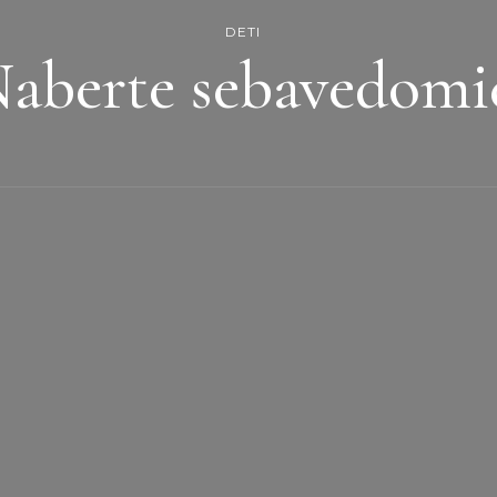
DETI
aberte sebavedomi