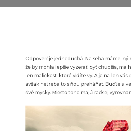
Odpoveď je jednoduchá. Na seba máme iný met
že by mohla lepšie vyzerať, byť chudšia, ma h
len maličkosti ktoré vidíte vy. A je na len vás
avšak netreba to s ňou preháňať. Buďte si ve
sivé myšky. Miesto toho majú radšej vyrovna