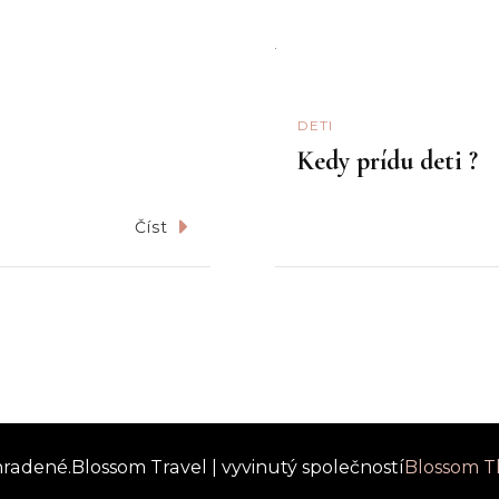
DETI
Kedy prídu deti ?
Číst
hradené.
Blossom Travel | vyvinutý společností
Blossom 