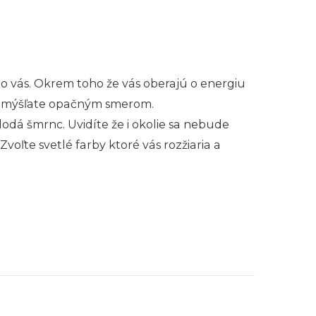
olo vás. Okrem toho že vás oberajú o energiu
rozmýšľate opačným smerom.
dodá šmrnc. Uvidíte že i okolie sa nebude
oľte svetlé farby ktoré vás rozžiaria a