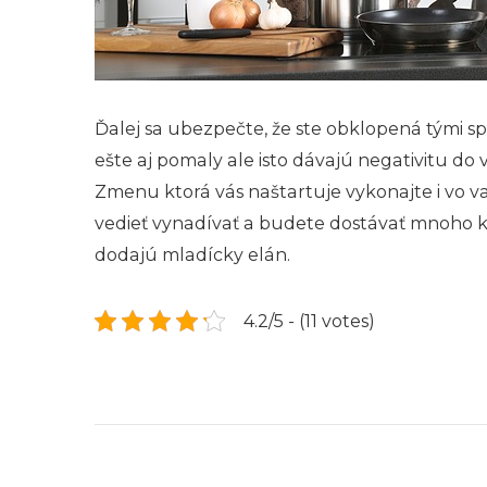
Ďalej sa ubezpečte, že ste obklopená tými sp
ešte aj pomaly ale isto dávajú negativitu 
Zmenu ktorá vás naštartuje vykonajte i vo va
vedieť vynadívať a budete dostávať mnoho kom
dodajú mladícky elán.
4.2/5 - (11 votes)