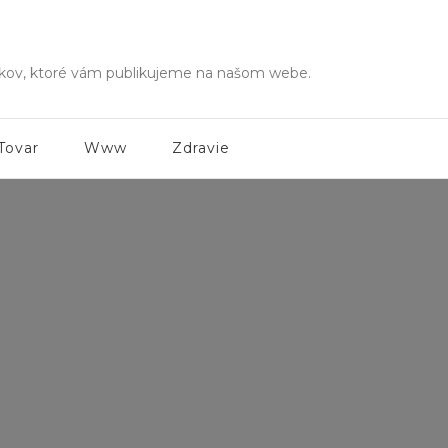
ánkov, ktoré vám publikujeme na našom webe.
Tovar
Www
Zdravie