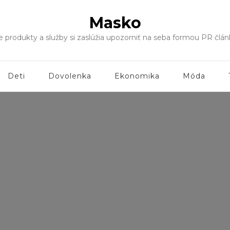
Masko
še produkty a služby si zaslúžia upozorniť na seba formou PR čl
Deti
Dovolenka
Ekonomika
Móda