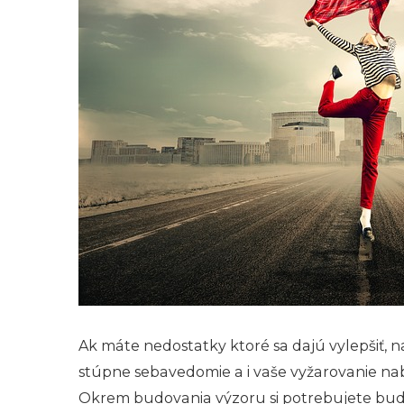
Ak máte nedostatky ktoré sa dajú vylepšiť, n
stúpne
sebavedomie
a i vaše vyžarovanie na
Okrem budovania výzoru si potrebujete budov