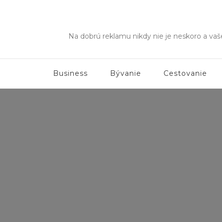
Na dobrú reklamu nikdy nie je neskoro a va
Business
Bývanie
Cestovanie