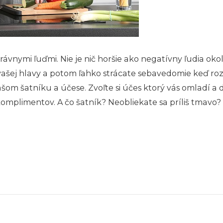
rávnymi ľuďmi. Nie je nič horšie ako negatívny ľudia ok
do vašej hlavy a potom ľahko strácate sebavedomie keď 
šom šatníku a účese. Zvoľte si účes ktorý vás omladí a 
plimentov. A čo šatník? Neobliekate sa príliš tmavo? Zv