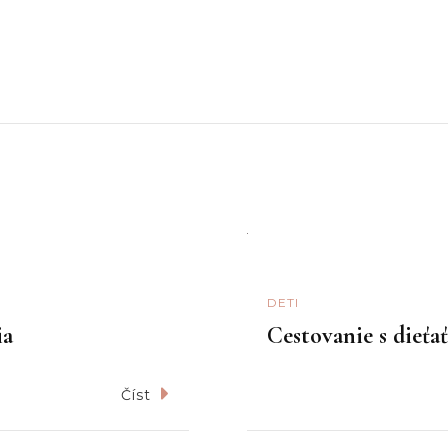
DETI
ia
Cestovanie s dieť
Číst