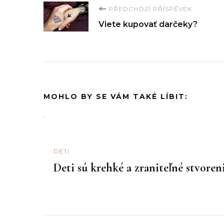
Navigace
PŘEDCHOZÍ PŘÍSPĚVEK
Viete kupovať darčeky?
příspěvku
MOHLO BY SE VÁM TAKÉ LÍBIT:
DETI
Deti sú krehké a zraniteľné stvoren