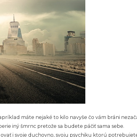
apríklad máte nejaké to kilo navyše čo vám bráni nezač
berie iný šmrnc pretože sa budete páčiť sama sebe.
ať i svoje duchovno, svoju psychiku ktorú potrebujete 