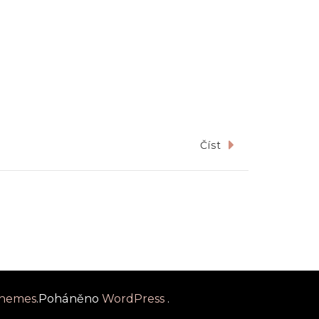
Číst
Themes
.Poháněno
WordPress
.