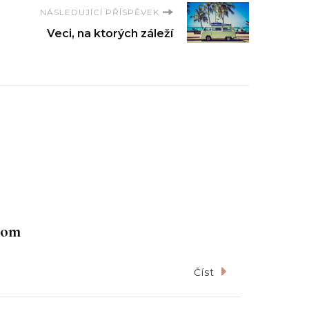
NÁSLEDUJÍCÍ PŘÍSPĚVEK
Veci, na ktorých záleží
aťom
Číst